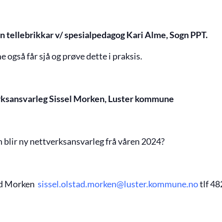
n tellebrikkar v/ spesialpedagog Kari Alme, Sogn PPT.
også får sjå og prøve dette i praksis.
rksansvarleg Sissel Morken, Luster kommune
n blir ny nettverksansvarleg frå våren 2024?
ad Morken
sissel.olstad.morken@luster.kommune.no
tlf 4