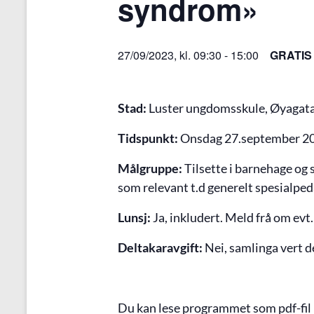
syndrom»
27/09/2023, kl. 09:30
-
15:00
GRATIS
Stad:
Luster ungdomsskule, Øyagat
Tidspunkt:
Onsdag 27.september 20
Målgruppe:
Tilsette i barnehage og
som relevant t.d generelt spesialpe
Lunsj:
Ja, inkludert. Meld frå om evt.
Deltakaravgift:
Nei, samlinga vert d
Du kan lese programmet som pdf-fil