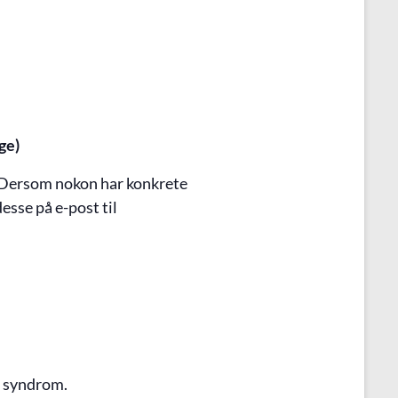
ge)
. Dersom nokon har konkrete
esse på e-post til
s syndrom.