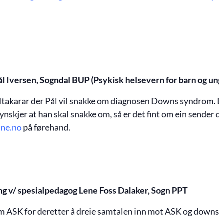
 Iversen, Sogndal
BUP
(Psykisk helsevern for barn og un
deltakarar der Pål vil snakke om diagnosen Downs syndrom
ynskjer at han skal snakke om, så er det fint om ein sender d
une.no
på førehand.
ing v/ spesialpedagog Lene Foss Dalaker, Sogn PPT
om ASK for deretter å dreie samtalen inn mot ASK og down