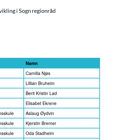
ikling i Sogn regionråd
Namn
Camilla Njøs
Lillian Bruheim
Berit Kristin Lad
Elisabet Ekrene
msskule
Aslaug Øydvin
msskule
Kjerstin Bremer
msskule
Oda Stadheim