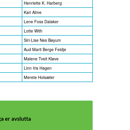
Henriette K. Harberg
Kari Alme
Lene Foss Dalaker
Lotte With
Siri-Lise Nes Bøyum
Aud Marit Berge Feidje
Malene Tveit Kløve
Linn Iris Hagen
Merete Holsæter
a er avslutta