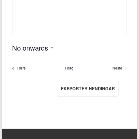
No onwards
V
e
l
Hendingar
Førre
I dag
Neste
Hendingar
d
a
t
o