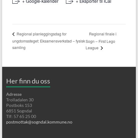
+ Google-kalender
+ Eksporter til iCal
Regional finale i
Regional planleggingsdag for
ungdomssteget: Eksamensverkstad – fysisk
Sogn – First Lego
samling
League
Her finn du oss
Adresse
Trolladalen 30
Postboks 153
6851 Sogndal
Tlf: 57 65 25 00
postmottak@sogndal.kommune.no