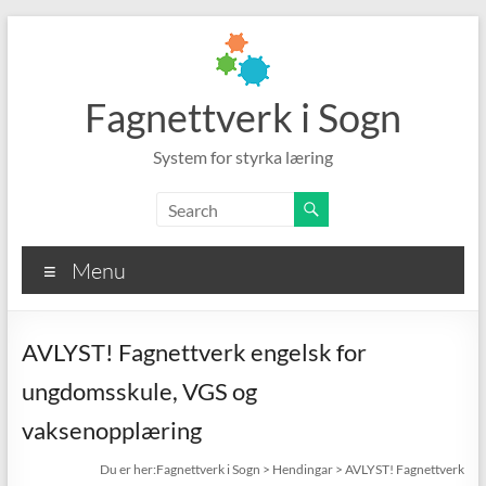
Skip
to
content
Fagnettverk i Sogn
System for styrka læring
Menu
AVLYST! Fagnettverk engelsk for
ungdomsskule, VGS og
vaksenopplæring
Fagnettverk i Sogn
>
Hendingar
>
AVLYST! Fagnettverk