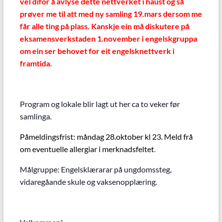
vel difor å avlyse dette nettverket i haust og så
prøver me til att med ny samling 19.mars dersom me
får alle ting på plass. Kanskje ein må diskutere på
eksamensverkstaden 1.november i engelskgruppa
om ein ser behovet for eit engelsknettverk i
framtida.
Program og lokale blir lagt ut her ca to veker før
samlinga.
Påmeldingsfrist: måndag 28.oktober kl 23. Meld frå
om eventuelle allergiar i merknadsfeltet
.
Målgruppe: Engelsklærarar på ungdomssteg,
vidaregåande skule og vaksenopplæring.