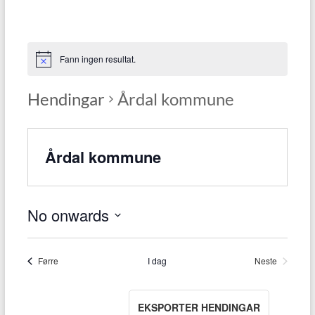
Fann ingen resultat.
Hendingar
Årdal kommune
Årdal kommune
No onwards
V
e
l
Hendingar
Førre
I dag
Neste
Hendingar
d
a
t