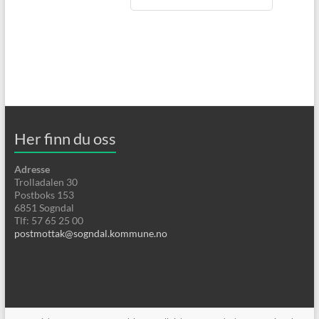
o
Her finn du oss
Adresse
Trolladalen 30
Postboks 153
6851 Sogndal
Tlf: 57 65 25 00
postmottak@sogndal.kommune.no