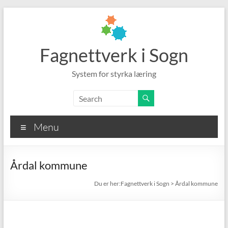
Skip
to
content
Fagnettverk i Sogn
System for styrka læring
Menu
Årdal kommune
Fagnettverk i Sogn
>
Årdal kommune